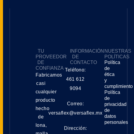
TU
INFORMACIÓN
NUESTRAS
PROVEEDOR
DE
POLÍTICAS
DE
CONTACTO
Política
CONFIANZA
de
Teléfono:
ética
Fabricamos
461 612
y
casi
cumplimiento
9094
cualquier
Política
de
producto
Correo:
privacidad
hecho
de
versaflex@versaflex.mx
datos
de
personales
lona,
Dirección:
malla