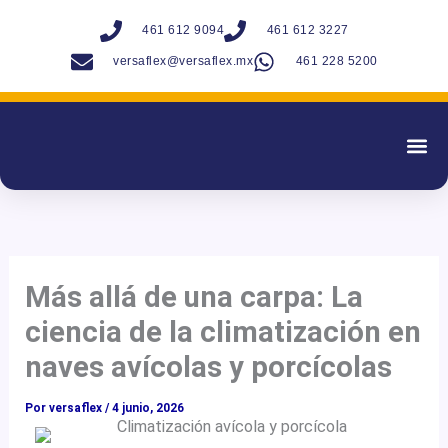
Ir
461 612 9094
461 612 3227
al
versaflex@versaflex.mx
461 228 5200
contenido
Productos Y 
Más allá de una carpa: La
ciencia de la climatización en
naves avícolas y porcícolas
Por
versaflex
/
4 junio, 2026