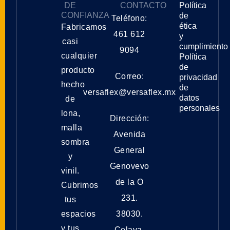
DE
CONTACTO
Política
CONFIANZA
de
Teléfono:
ética
Fabricamos
461 612
y
casi
cumplimiento
9094
cualquier
Política
de
producto
Correo:
privacidad
hecho
de
versaflex@versaflex.mx
datos
de
personales
lona,
Dirección:
malla
Avenida
sombra
General
y
Genovevo
vinil.
de la O
Cubrimos
231.
tus
espacios
38030.
y tus
Celaya,