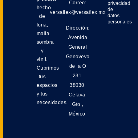
Correo:
privacidad
hecho
de
versaflex@versaflex.mx
datos
de
personales
lona,
Dirección:
malla
Avenida
sombra
General
y
Genovevo
vinil.
de la O
Cubrimos
231.
tus
espacios
38030.
y tus
Celaya,
necesidades.
Gto.,
México.