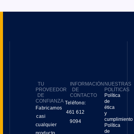
TU
INFORMACIÓN
NUESTRAS
PROVEEDOR
DE
POLÍTICAS
DE
CONTACTO
Política
CONFIANZA
de
Teléfono:
ética
Fabricamos
461 612
y
casi
cumplimiento
9094
cualquier
Política
de
producto