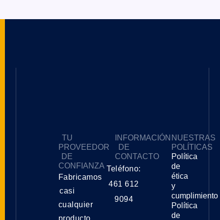
TU
INFORMACIÓN
NUESTRAS
PROVEEDOR
DE
POLÍTICAS
DE
CONTACTO
Política
CONFIANZA
de
Teléfono:
ética
Fabricamos
461 612
y
casi
cumplimiento
9094
cualquier
Política
de
producto