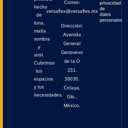
Correo:
privacidad
hecho
de
versaflex@versaflex.mx
datos
de
personales
lona,
Dirección:
malla
Avenida
sombra
General
y
Genovevo
vinil.
de la O
Cubrimos
231.
tus
espacios
38030.
y tus
Celaya,
necesidades.
Gto.,
México.