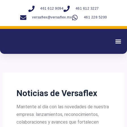
Ir
461 612 9094
461 612 3227
al
versaflex@versaflex.mx
461 228 5200
contenido
Productos Y 
Noticias de Versaflex
Mantente al día con las novedades de nuestra
empresa: lanzamientos, reconocimientos,
colaboraciones y avances que fortalecen