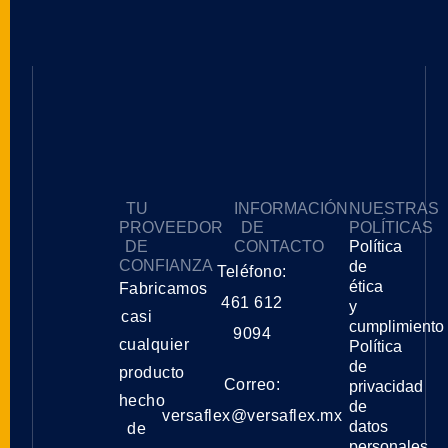
TU
INFORMACIÓN
NUESTRAS
PROVEEDOR
DE
POLÍTICAS
DE
CONTACTO
Política
CONFIANZA
de
Teléfono:
ética
Fabricamos
461 612
y
casi
cumplimiento
9094
cualquier
Política
de
producto
Correo:
privacidad
hecho
de
versaflex@versaflex.mx
datos
de
personales